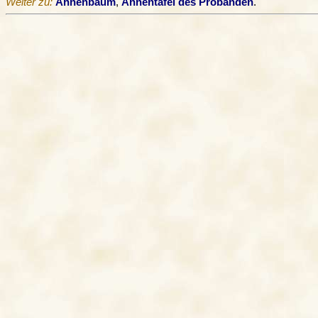
Weiter zu:
Ahnenbaum
,
Ahnentafel des Probanden
.