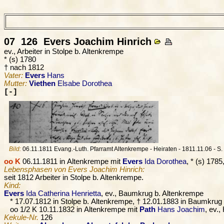
07 126
Evers
Joachim Hinrich
ev., Arbeiter in Stolpe b. Altenkrempe
* (s) 1780
† nach 1812
Vater:
Evers
Hans
Mutter:
Viethen
Elsabe Dorothea
[-]
Bild:
06.11.1811 Evang.-Luth. Pfarramt Altenkrempe - Heiraten - 1811.11.06 - S. 
oo K
06.11.1811 in Altenkrempe mit
Evers
Ida Dorothea
, * (s) 178
Lebensphasen von Evers Joachim Hinrich:
seit 1812 Arbeiter in Stolpe b. Altenkrempe.
Kind:
Evers
Ida Catherina Henrietta
, ev., Baumkrug b. Altenkrempe
* 17.07.1812 in Stolpe b. Altenkrempe, † 12.01.1883 in Baumkrug
oo 1/2 K 10.11.1832 in Altenkrempe mit
Path
Hans Joachim
, ev.
Kekule-Nr.
126