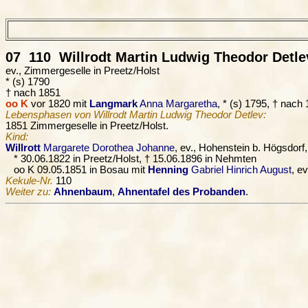
07 110
Willrodt
Martin Ludwig Theodor Detle
ev., Zimmergeselle in Preetz/Holst
* (s) 1790
† nach 1851
oo K
vor 1820 mit
Langmark
Anna Margaretha
, * (s) 1795, † nach
Lebensphasen von Willrodt Martin Ludwig Theodor Detlev:
1851 Zimmergeselle in Preetz/Holst.
Kind:
Willrott
Margarete Dorothea Johanne
, ev., Hohenstein b. Högsdor
* 30.06.1822 in Preetz/Holst, † 15.06.1896 in Nehmten
oo K 09.05.1851 in Bosau mit
Henning
Gabriel Hinrich August
, e
Kekule-Nr.
110
Weiter zu:
Ahnenbaum
,
Ahnentafel des Probanden
.