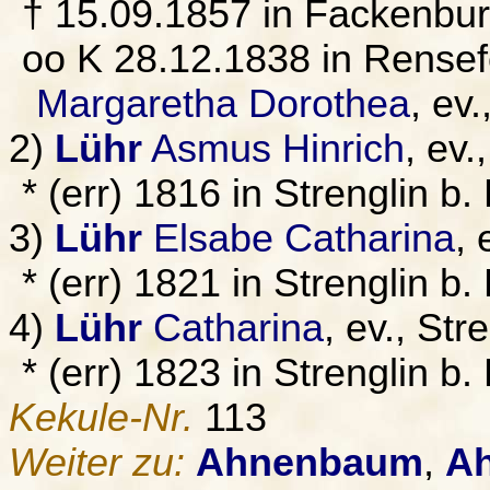
† 15.09.1857 in Fackenbur
oo K 28.12.1838 in Rensef
Margaretha Dorothea
, ev
2)
Lühr
Asmus Hinrich
, ev.
* (err) 1816 in Strenglin b.
3)
Lühr
Elsabe Catharina
, 
* (err) 1821 in Strenglin b
4)
Lühr
Catharina
, ev., Str
* (err) 1823 in Strenglin b
Kekule-Nr.
113
Weiter zu:
Ahnenbaum
,
Ah