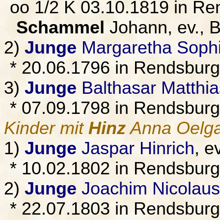
oo 1/2 K 03.10.1819 in Re
Schammel
Johann, ev., B
2)
Junge
Margaretha Soph
* 20.06.1796 in Rendsburg
3)
Junge
Balthasar Matthia
* 07.09.1798 in Rendsburg
Kinder mit
Hinz
Anna Oelga
1)
Junge
Jaspar Hinrich
, e
* 10.02.1802 in Rendsburg
2)
Junge
Joachim Nicolaus
* 22.07.1803 in Rendsburg