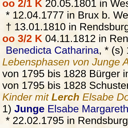
oo 2/1 K
20.05.1801 in We
* 12.04.1777 in Brux b. W
† 13.01.1810 in Rendsburg
oo 3/2 K
04.11.1812 in Ren
Benedicta Catharina
, * (s
Lebensphasen von Junge A
von 1795 bis 1828 Bürger 
von 1795 bis 1828 Schuste
Kinder mit
Lerch
Elsabe Do
1)
Junge
Elsabe Margareth
* 22.02.1795 in Rendsburg