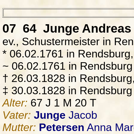
07 64
Junge
Andreas
ev., Schustermeister in Re
* 06.02.1761 in Rendsburg,
~ 06.02.1761 in Rendsburg 
† 26.03.1828 in Rendsburg
‡ 30.03.1828 in Rendsburg 
Alter:
67 J 1 M 20 T
Vater:
Junge
Jacob
Mutter:
Petersen
Anna Mar