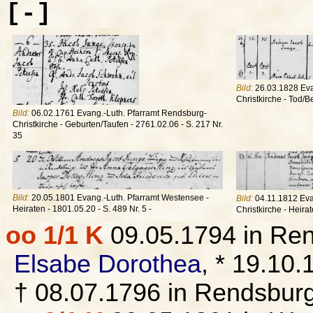
[-]
Bild:
26.03.1828 Eva
Christkirche - Tod/B
Bild:
06.02.1761 Evang.-Luth. Pfarramt Rendsburg-
Christkirche - Geburten/Taufen - 2761.02.06 - S. 217 Nr.
35
Bild:
20.05.1801 Evang.-Luth. Pfarramt Westensee -
Bild:
04.11.1812 Eva
Heiraten - 1801.05.20 - S. 489 Nr. 5 -
Christkirche - Heirat
oo 1/1 K
09.05.1794 in Ren
Elsabe Dorothea
, * 19.10
† 08.07.1796 in Rendsburg