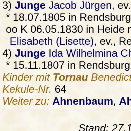
3)
Junge
Jacob Jürgen
, ev
* 18.07.1805 in Rendsburg
oo K 06.05.1830 in Heide 
Elisabeth (Lisette)
, ev., 
4)
Junge
Ida Wilhelmina Ch
* 15.11.1807 in Rendsburg
Kinder mit
Tornau
Benedict
Kekule-Nr.
64
Weiter zu:
Ahnenbaum
,
Ah
Stand: 27.