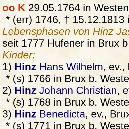
oo K
29.05.1764 in Westen
* (err) 1746, † 15.12.1813
Lebensphasen von Hinz Jas
seit 1777 Hufener in Brux 
Kinder:
1)
Hinz
Hans Wilhelm
, ev.
* (s) 1766 in Brux b. Wes
2)
Hinz
Johann Christian
, 
* (s) 1768 in Brux b. Wes
3)
Hinz
Benedicta
, ev., Br
* (s) 1771 in Brux b. West