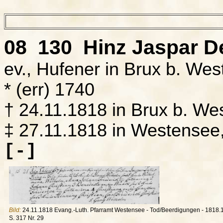
08 130
Hinz
Jaspar De
ev., Hufener in Brux b. We
* (err) 1740
† 24.11.1818 in Brux b. We
‡ 27.11.1818 in Westensee
[-]
Bild:
24.11.1818 Evang.-Luth. Pfarramt Westensee - Tod/Beerdigungen - 1818.1
S. 317 Nr. 29