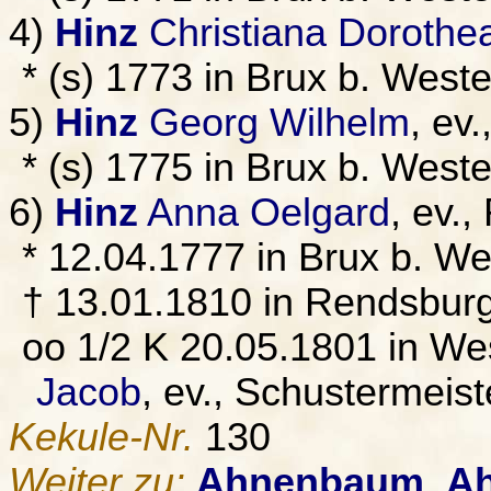
4)
Hinz
Christiana Dorothe
* (s) 1773 in Brux b. Wes
5)
Hinz
Georg Wilhelm
, ev
* (s) 1775 in Brux b. Wes
6)
Hinz
Anna Oelgard
, ev.
* 12.04.1777 in Brux b. W
† 13.01.1810 in Rendsbur
oo 1/2 K 20.05.1801 in W
Jacob
, ev., Schustermeis
Kekule-Nr.
130
Weiter zu:
Ahnenbaum
,
Ah