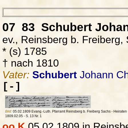
07 83
Schubert
Johan
ev., Reinsberg b. Freiberg,
* (s) 1785
† nach 1810
Vater:
Schubert
Johann Chr
[-]
Bild:
05.02.1809 Evang.-Luth. Pfarramt Reinsberg b. Freiberg Sachs - Heiraten 
1809.02.05 - S. 13 Nr. 1
oo K
05.02.1809 in Reinsbe