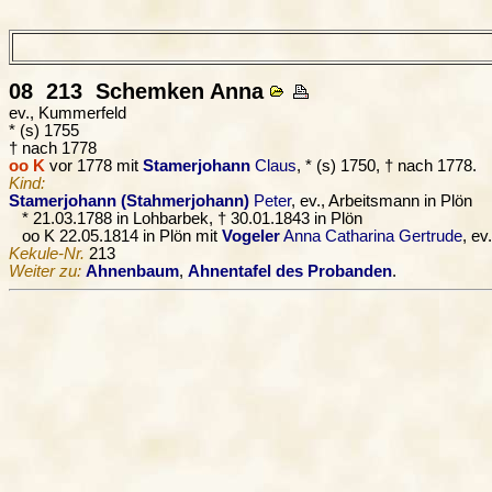
08 213
Schemken
Anna
ev., Kummerfeld
* (s) 1755
† nach 1778
oo K
vor 1778 mit
Stamerjohann
Claus
, * (s) 1750, † nach 1778.
Kind:
Stamerjohann (Stahmerjohann)
Peter
, ev., Arbeitsmann in Plön
* 21.03.1788 in Lohbarbek, † 30.01.1843 in Plön
oo K 22.05.1814 in Plön mit
Vogeler
Anna Catharina Gertrude
, ev
Kekule-Nr.
213
Weiter zu:
Ahnenbaum
,
Ahnentafel des Probanden
.