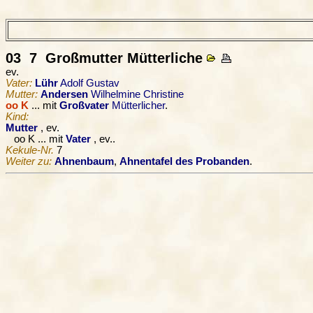
03 7
Großmutter
Mütterliche
ev.
Vater:
Lühr
Adolf Gustav
Mutter:
Andersen
Wilhelmine Christine
oo K
... mit
Großvater
Mütterlicher
.
Kind:
Mutter
, ev.
oo K ... mit
Vater
, ev..
Kekule-Nr.
7
Weiter zu:
Ahnenbaum
,
Ahnentafel des Probanden
.