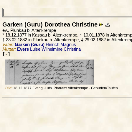
Garken (Guru)
Dorothea Christine
ev., Plunkau b. Altenkrempe
* 18.12.1877 in Kassau b. Altenkrempe, ~ 10.01.1878 in Altenkrem
† 23.02.1882 in Plunkau b. Altenkrempe, ‡ 29.02.1882 in Altenkre
Vater:
Garken (Guru)
Hinrich Magnus
Mutter:
Evers
Luise Wilhelmine Christina
[-]
Bild:
18.12.1877 Evang.-Luth. Pfarramt Altenkrempe - Geburten/Taufen