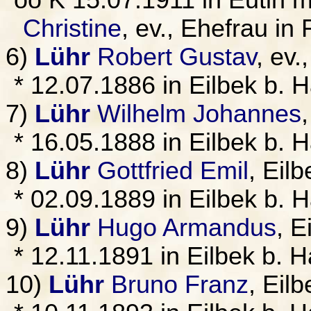
oo K 15.07.1911 in Eutin m
Christine
, ev., Ehefrau in 
6)
Lühr
Robert Gustav
, ev
* 12.07.1886 in Eilbek b.
7)
Lühr
Wilhelm Johannes
* 16.05.1888 in Eilbek b.
8)
Lühr
Gottfried Emil
, Eil
* 02.09.1889 in Eilbek b.
9)
Lühr
Hugo Armandus
, E
* 12.11.1891 in Eilbek b.
10)
Lühr
Bruno Franz
, Eil