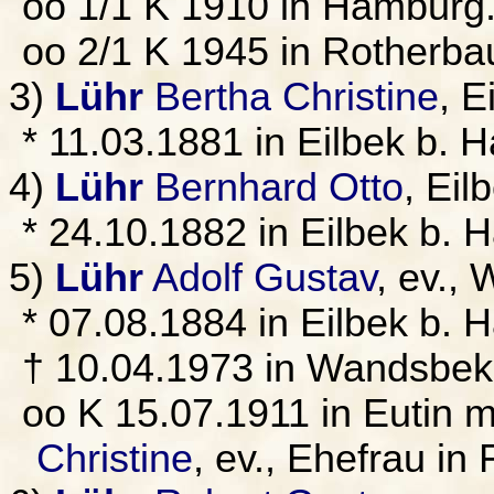
oo 1/1 K 1910 in Hamburg
oo 2/1 K 1945 in Rotherb
3)
Lühr
Bertha Christine
, E
* 11.03.1881 in Eilbek b.
4)
Lühr
Bernhard Otto
, Ei
* 24.10.1882 in Eilbek b.
5)
Lühr
Adolf Gustav
, ev.,
* 07.08.1884 in Eilbek b. 
† 10.04.1973 in Wandsbe
oo K 15.07.1911 in Eutin m
Christine
, ev., Ehefrau in 