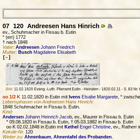
07 120
Andreesen
Hans Hinrich
ev., Schuhmacher in Fissau b. Eutin
* (err) 1772
† nach 1848
Vater:
Andreesen
Johann Friedrich
Mutter:
Busch
Magdalene Elisabeth
[-]
Bild:
11.02.1820 Evang.-Luth. Pfarramt Eutin - Heiraten - 1820.02.11 - S. 83 Nr. 
oo 1/2 K
11.02.1820 in Eutin mit
Ivens
Elsabe Margarete
, * zwisch
Lebensphasen von Andreesen Hans Hinrich:
1848 Schuhmacher in Fissau b. Eutin.
Kind:
Andersen
Johann Heinrich Jacob
, ev., Maurer in Fissau b. Eutin
* 09.08.1820 in Fissau b. Eutin, † 05.03.1882 in Fissau b. Eutin
oo K 02.02.1848 in Eutin mit
Kethel
Engel Christine
, ev., Ratherr 
Kekule-Nr.
120
Weiter zu:
Ahnenbaum
,
Ahnentafel des Probanden
.