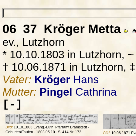
06 37
Kröger
Metta
ev., Lutzhorn
* 10.10.1803 in Lutzhorn, 
† 10.06.1871 in Lutzhorn, ‡
Vater:
Kröger
Hans
Mutter:
Pingel
Cathrina
[-]
Bild:
10.10.1803 Evang.-Luth. Pfarramt Bramstedt -
Geburten/Taufen - 1803.05.10 - S. 414 Nr. 173
Bild:
10.06.1871 Eva