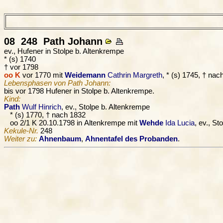
08 248
Path
Johann
ev., Hufener in Stolpe b. Altenkrempe
* (s) 1740
† vor 1798
oo K
vor 1770 mit
Weidemann
Cathrin Margreth
, * (s) 1745, † nac
Lebensphasen von Path Johann:
bis vor 1798 Hufener in Stolpe b. Altenkrempe.
Kind:
Path
Wulf Hinrich
, ev., Stolpe b. Altenkrempe
* (s) 1770, † nach 1832
oo 2/1 K 20.10.1798 in Altenkrempe mit
Wehde
Ida Lucia
, ev., St
Kekule-Nr.
248
Weiter zu:
Ahnenbaum
,
Ahnentafel des Probanden
.