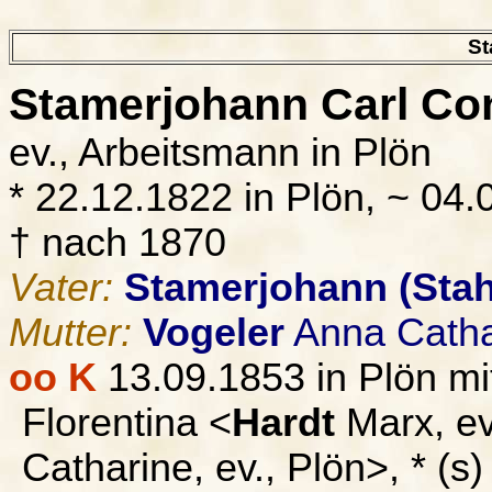
St
Stamerjohann
Carl Co
ev., Arbeitsmann in Plön
* 22.12.1822 in Plön, ~ 04.
† nach 1870
Vater:
Stamerjohann (Sta
Mutter:
Vogeler
Anna Catha
oo K
13.09.1853 in Plön m
Florentina <
Hardt
Marx, e
Catharine, ev., Plön>, * (s