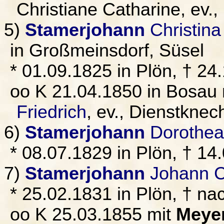
Christiane Catharine, ev.,
5)
Stamerjohann
Christina
in Großmeinsdorf, Süsel
* 01.09.1825 in Plön, † 24
oo K 21.04.1850 in Bosau
Friedrich
, ev., Dienstknec
6)
Stamerjohann
Dorothea 
* 08.07.1829 in Plön, † 14
7)
Stamerjohann
Johann Ch
* 25.02.1831 in Plön, † na
oo K 25.03.1855 mit
Meye