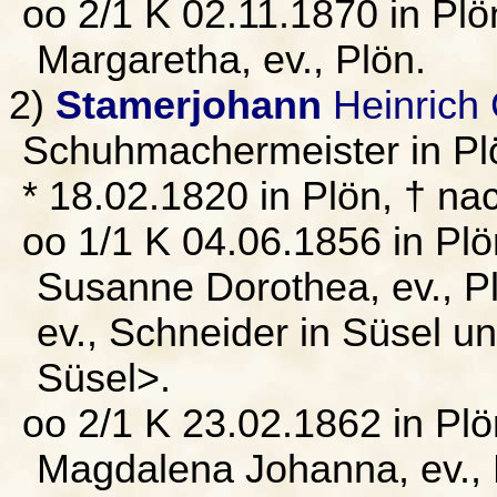
oo 2/1 K 02.11.1870 in Plö
Margaretha, ev., Plön.
2)
Stamerjohann
Heinrich 
Schuhmachermeister in Pl
* 18.02.1820 in Plön, † na
oo 1/1 K 04.06.1856 in Pl
Susanne Dorothea, ev., P
ev., Schneider in Süsel u
Süsel>.
oo 2/1 K 23.02.1862 in Pl
Magdalena Johanna, ev., 