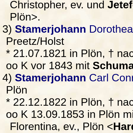
Christopher, ev. und
Jetef
Plön>.
3)
Stamerjohann
Dorothea 
Preetz/Holst
* 21.07.1821 in Plön, † na
oo K vor 1843 mit
Schuma
4)
Stamerjohann
Carl Con
Plön
* 22.12.1822 in Plön, † na
oo K 13.09.1853 in Plön m
Florentina, ev., Plön <
Har