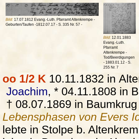
Bild:
17.07.1812 Evang.-Luth. Pfarramt Altenkrempe -
Geburten/Taufen -1812.07.17 - S. 335 Nr. 57 -
Bild:
12.01.1883
Evang.-Luth.
Pfarramt
Altenkrempe -
Tod/Beerdigungen
- 1883.01.12 - S.
255 Nr. 7
oo 1/2 K
10.11.1832 in Alt
Joachim
, * 04.11.1808 in
† 08.07.1869 in Baumkrug 
Lebensphasen von Evers Id
lebte in Stolpe b. Altenkre