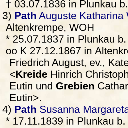
† 03.07.1836 in Plunkau b
3)
Path
Auguste Katharina 
Altenkrempe, WOH
* 25.07.1837 in Plunkau b
oo K 27.12.1867 in Alten
Friedrich August, ev., Kat
<
Kreide
Hinrich Christoph
Eutin und
Grebien
Cathari
Eutin>.
4)
Path
Susanna Margareta
* 17.11.1839 in Plunkau b.