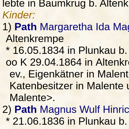
lebte in Baumkrug b. Alten
Kinder:
1)
Path
Margaretha Ida Ma
Altenkrempe
* 16.05.1834 in Plunkau b
oo K 29.04.1864 in Alten
ev., Eigenkätner in Malen
Katenbesitzer in Malente
Malente>.
2)
Path
Magnus Wulf Hinri
* 21.06.1836 in Plunkau b