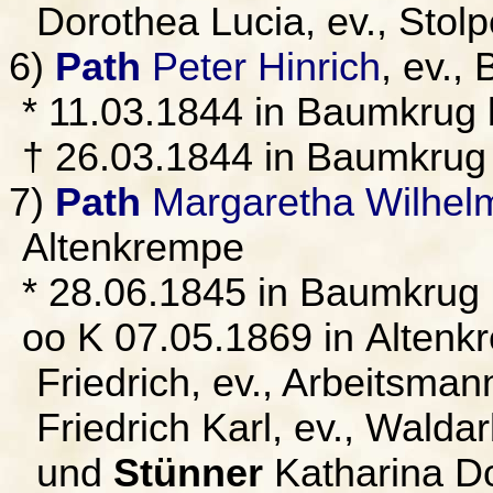
Dorothea Lucia, ev., Stol
6)
Path
Peter Hinrich
, ev.,
* 11.03.1844 in Baumkrug 
† 26.03.1844 in Baumkrug
7)
Path
Margaretha Wilhel
Altenkrempe
* 28.06.1845 in Baumkrug 
oo K 07.05.1869 in Alten
Friedrich, ev., Arbeitsman
Friedrich Karl, ev., Walda
und
Stünner
Katharina Do