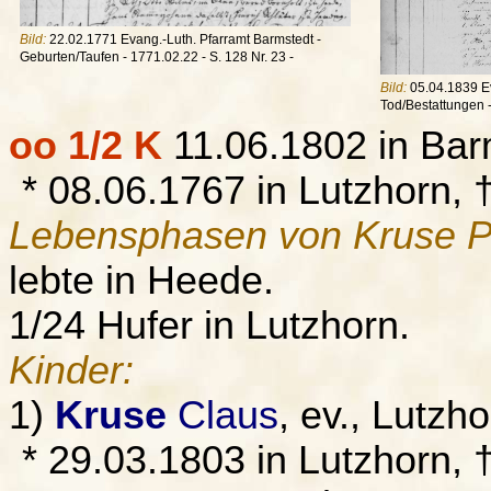
Bild:
22.02.1771 Evang.-Luth. Pfarramt Barmstedt -
Geburten/Taufen - 1771.02.22 - S. 128 Nr. 23 -
Bild:
05.04.1839 Ev
Tod/Bestattungen -
oo 1/2 K
11.06.1802 in Bar
* 08.06.1767 in Lutzhorn, 
Lebensphasen von Kruse P
lebte in Heede.
1/24 Hufer in Lutzhorn.
Kinder:
1)
Kruse
Claus
, ev., Lutzh
* 29.03.1803 in Lutzhorn, 