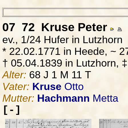
07 72
Kruse
Peter
ev., 1/24 Hufer in Lutzhorn
* 22.02.1771 in Heede, ~ 2
† 05.04.1839 in Lutzhorn, 
Alter:
68 J 1 M 11 T
Vater:
Kruse
Otto
Mutter:
Hachmann
Metta
[-]