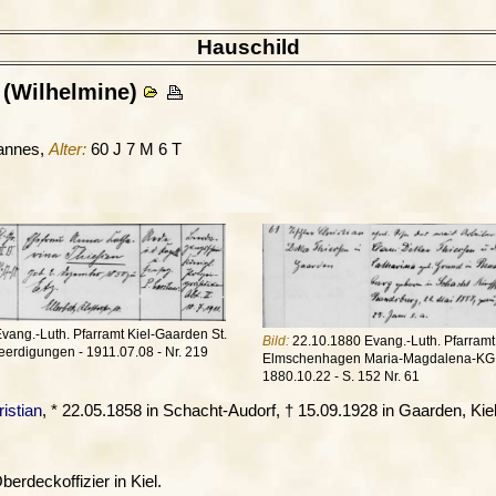
Hauschild
(Wilhelmine)
hannes,
Alter:
60 J 7 M 6 T
vang.-Luth. Pfarramt Kiel-Gaarden St.
Bild:
22.10.1880 Evang.-Luth. Pfarramt 
erdigungen - 1911.07.08 - Nr. 219
Elmschenhagen Maria-Magdalena-KG -
1880.10.22 - S. 152 Nr. 61
istian
, * 22.05.1858 in Schacht-Audorf, † 15.09.1928 in Gaarden, Kiel
Oberdeckoffizier in Kiel.