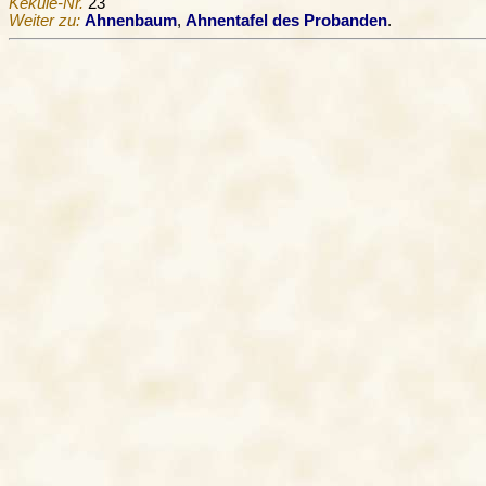
Kekule-Nr.
23
Weiter zu:
Ahnenbaum
,
Ahnentafel des Probanden
.