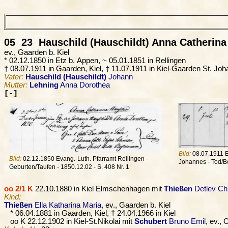
05 23
Hauschild (Hauschildt)
Anna Catherina 
ev., Gaarden b. Kiel
* 02.12.1850 in Etz b. Appen, ~ 05.01.1851 in Rellingen
† 08.07.1911 in Gaarden, Kiel, ‡ 11.07.1911 in Kiel-Gaarden St. Jo
Vater:
Hauschild (Hauschildt)
Johann
Mutter:
Lehning
Anna Dorothea
[-]
Bild:
08.07.1911 E
Bild:
02.12.1850 Evang.-Luth. Pfarramt Rellingen -
Johannes - Tod/Be
Geburten/Taufen - 1850.12.02 - S. 408 Nr. 1
oo 2/1 K
22.10.1880 in Kiel Elmschenhagen mit
Thießen
Detlev Chr
Kind:
Thießen
Ella Katharina Maria
, ev., Gaarden b. Kiel
* 06.04.1881 in Gaarden, Kiel, † 24.04.1966 in Kiel
oo K 22.12.1902 in Kiel-St.Nikolai mit
Schubert
Bruno Emil
, ev., 