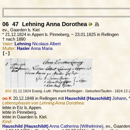
06 47
Lehning
Anna Dorothea
ev., Gaarden b. Kiel
* 21.12.1824 in Appen b. Pinneberg, ~ 23.01.1825 in Rellingen
† nach 1880
Vater:
Lehning
Nicolaus Albert
Mutter:
Hasler
Anna Maria
[-]
Bild:
21.12.1824 Evang.-Luth. Pfarramt Rellingen - Geburten/Taufen - 1824.12-2
oo K
20.12.1848 in Rellingen mit
Hauschild (Hauschildt)
Johann
, 
Lebensphasen von Lehning Anna Dorothea:
lebte in Etz b. Appen.
lebte in Pinneberg.
lebte in Gaarden b. Kiel.
Kind:
Hauschild (Hauschildt)
Anna Catherina (Wilhelmine)
, ev., Gaarden