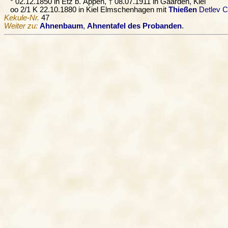
* 02.12.1850 in Etz b. Appen, † 08.07.1911 in Gaarden, Kiel
oo 2/1 K 22.10.1880 in Kiel Elmschenhagen mit
Thießen
Detlev C
Kekule-Nr.
47
Weiter zu:
Ahnenbaum
,
Ahnentafel des Probanden
.