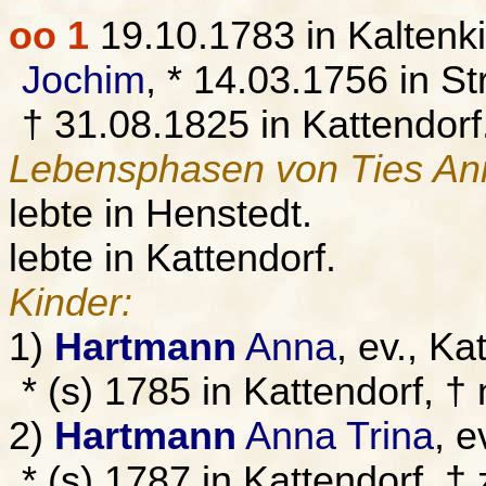
oo 1
19.10.1783 in Kaltenk
Jochim
, * 14.03.1756 in S
† 31.08.1825 in Kattendorf
Lebensphasen von Ties A
lebte in Henstedt.
lebte in Kattendorf.
Kinder:
1)
Hartmann
Anna
, ev., Ka
* (s) 1785 in Kattendorf, 
2)
Hartmann
Anna Trina
, e
* (s) 1787 in Kattendorf, 