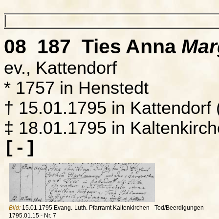
08 187
Ties
Anna
Mar
ev., Kattendorf
* 1757 in Henstedt
† 15.01.1795 in Kattendorf 
‡ 18.01.1795 in Kaltenkirc
[-]
Bild:
15.01.1795 Evang.-Luth. Pfarramt Kaltenkirchen - Tod/Beerdigungen -
1795.01.15 - Nr. 7