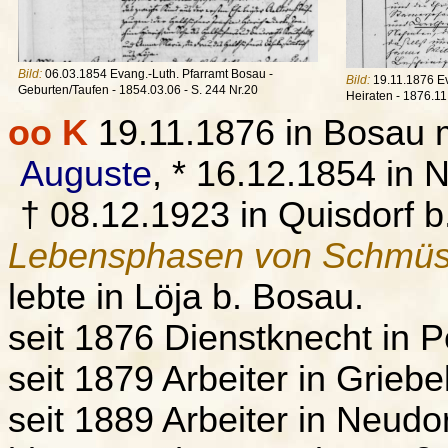
Bild:
06.03.1854 Evang.-Luth. Pfarramt Bosau -
Bild:
19.11.1876 Ev
Geburten/Taufen - 1854.03.06 - S. 244 Nr.20
Heiraten - 1876.11.
oo K
19.11.1876 in Bosau 
Auguste
, * 16.12.1854 in
† 08.12.1923 in Quisdorf b
Lebensphasen von Schmüse
lebte in Löja b. Bosau.
seit 1876 Dienstknecht in 
seit 1879 Arbeiter in Griebe
seit 1889 Arbeiter in Neudor