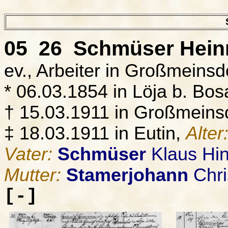
05 26
Schmüser
Hein
ev., Arbeiter in Großmeinsd
* 06.03.1854 in Löja b. Bo
† 15.03.1911 in Großmeinsd
‡ 18.03.1911 in Eutin,
Alter
Vater:
Schmüser
Klaus Hin
Mutter:
Stamerjohann
Chri
[-]